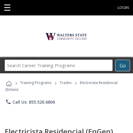
☰
LOGIN
Search
Go
Career
Training
›
›
›
Programs
Training Programs
Trades
Electricista Residencial
(EnGen)
phone
Call Us: 855.520.6806
Electricista Residencial (EnGen)