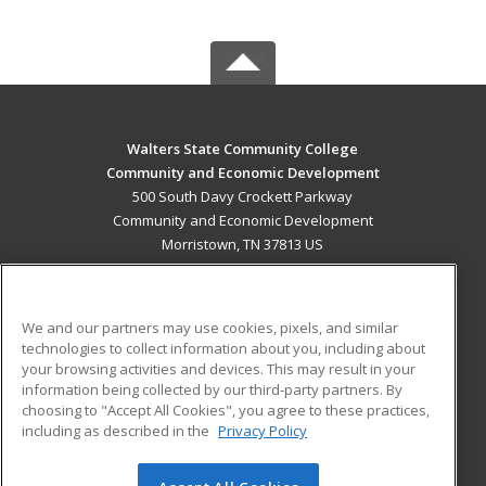
Walters State Community College
Community and Economic Development
500 South Davy Crockett Parkway
Community and Economic Development
Morristown, TN 37813 US
MAIN CONTENT
Career Training
We and our partners may use cookies, pixels, and similar
technologies to collect information about you, including about
ADDITIONAL RESOURCES
your browsing activities and devices. This may result in your
information being collected by our third-party partners. By
Military
Student Blog
choosing to "Accept All Cookies", you agree to these practices,
Financial Assistance
including as described in the
Privacy Policy
Help