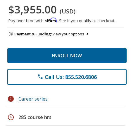
$3,955.00
(USD)
Affirm
Pay over time with
. See if you qualify at checkout.
Payment & Funding:
view your options
ENROLL NOW
Call Us: 855.520.6806
phone
info
Career series
schedule
285 course hrs