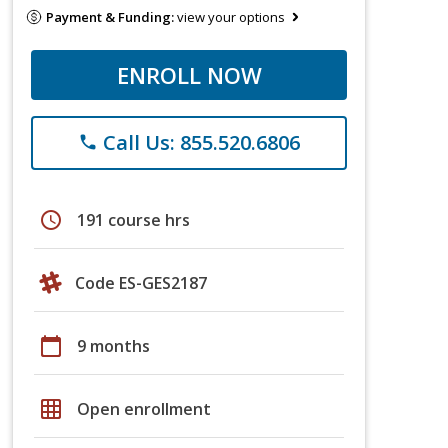
Payment & Funding:
view your options
ENROLL NOW
Call Us: 855.520.6806
phone
schedule
191 course hrs
Code ES-GES2187
calendar_today
9 months
grid_on
Open enrollment