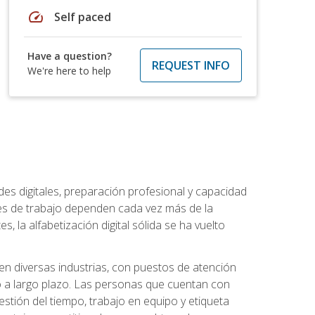
speed
Self paced
Have a question?
REQUEST INFO
We're here to help
es digitales, preparación profesional y capacidad
es de trabajo dependen cada vez más de la
, la alfabetización digital sólida se ha vuelto
en diversas industrias, con puestos de atención
o a largo plazo. Las personas que cuentan con
stión del tiempo, trabajo en equipo y etiqueta