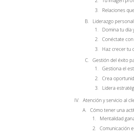
Tu imagen profe
Relaciones que
Liderazgo personal 
Domina tu día y
Conéctate con 
Haz crecer tu 
Gestión del éxito p
Gestiona el est
Crea oportunid
Lidera estraté
Atención y servicio al cl
Cómo tener una acti
Mentalidad gana
Comunicación ef