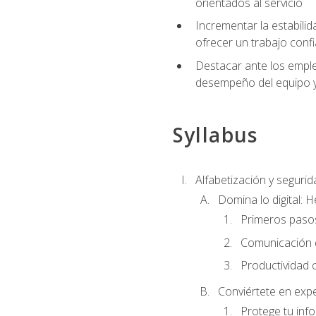
orientados al servicio
Incrementar la estabilid
ofrecer un trabajo confi
Destacar ante los emplea
desempeño del equipo y 
Syllabus
Alfabetización y segurida
Domina lo digital: 
Primeros pasos
Comunicación di
Productividad 
Conviértete en expe
Protege tu inf