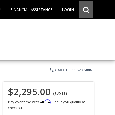
Y
FINANCIAL ASSISTANCE
LOGIN
phone
Call Us: 855.520.6806
$2,295.00
(USD)
Affirm
Pay over time with
. See if you qualify at
checkout.