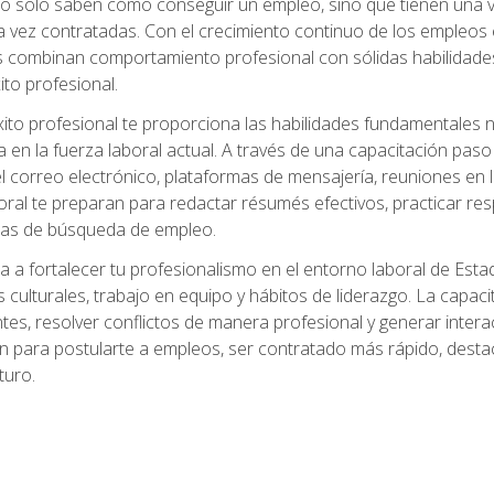
no solo saben cómo conseguir un empleo, sino que tienen una ve
ez contratadas. Con el crecimiento continuo de los empleos en 
s combinan comportamiento profesional con sólidas habilidades
ito profesional.
xito profesional te proporciona las habilidades fundamentales
n la fuerza laboral actual. A través de una capacitación paso a
del correo electrónico, plataformas de mensajería, reuniones en 
ral te preparan para redactar résumés efectivos, practicar res
rmas de búsqueda de empleo.
a a fortalecer tu profesionalismo en el entorno laboral de Es
 culturales, trabajo en equipo y hábitos de liderazgo. La capaci
tes, resolver conflictos de manera profesional y generar interac
n para postularte a empleos, ser contratado más rápido, destac
turo.