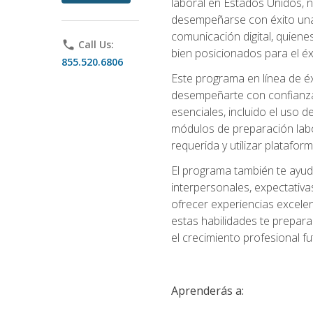
laboral en Estados Unidos, 
desempeñarse con éxito una v
comunicación digital, quiene
phone
Call Us:
bien posicionados para el éx
855.520.6806
Este programa en línea de é
desempeñarte con confianza e
esenciales, incluido el uso 
módulos de preparación labo
requerida y utilizar platafo
El programa también te ayud
interpersonales, expectativas
ofrecer experiencias excelen
estas habilidades te prepara
el crecimiento profesional fu
Aprenderás a: