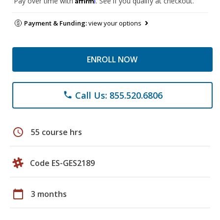
Pay over time with
. See if you qualify at checkout.
Payment & Funding:
view your options
ENROLL NOW
Call Us: 855.520.6806
phone
schedule
55 course hrs
Code ES-GES2189
calendar_today
3 months