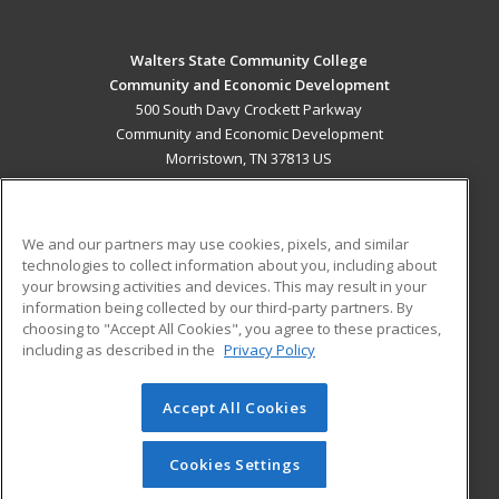
Walters State Community College
Community and Economic Development
500 South Davy Crockett Parkway
Community and Economic Development
Morristown, TN 37813 US
MAIN CONTENT
Career Training
We and our partners may use cookies, pixels, and similar
technologies to collect information about you, including about
ADDITIONAL RESOURCES
your browsing activities and devices. This may result in your
information being collected by our third-party partners. By
Military
Student Blog
choosing to "Accept All Cookies", you agree to these practices,
Financial Assistance
including as described in the
Privacy Policy
Help
Accept All Cookies
© 2026 ed2go, a division of Cengage Learning. All rights
reserved. The material on this site cannot be reproduced or
redistributed unless you have obtained prior written
Cookies Settings
permission from Cengage Learning.
Privacy Policy