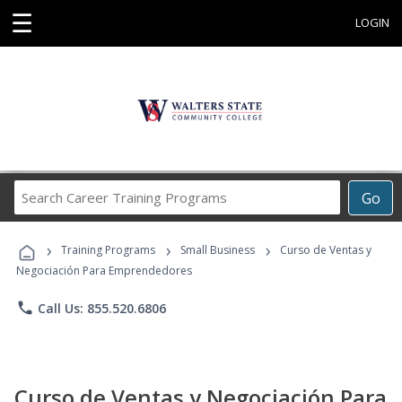
☰
LOGIN
Search
Go
Career
Training
›
›
›
Programs
Training Programs
Small Business
Curso de Ventas y
Negociación Para Emprendedores
phone
Call Us: 855.520.6806
Curso de Ventas y Negociación Para