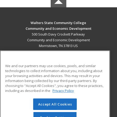
Walters State Community College
Community and Economic Development
500 South Davy Crockett Parkway
Community and Economic Development
Morristown, TN 37813 US
MAIN CONTENT
Career Training
We and our partners may use cookies, pixels, and similar
technologies to collect information about you, including about
ADDITIONAL RESOURCES
your browsing activities and devices. This may result in your
information being collected by our third-party partners. By
Military
Student Blog
choosing to "Accept All Cookies", you agree to these practices,
Financial Assistance
including as described in the
Privacy Policy
Help
Accept All Cookies
© 2026 ed2go, a division of Cengage Learning. All rights
reserved. The material on this site cannot be reproduced or
redistributed unless you have obtained prior written