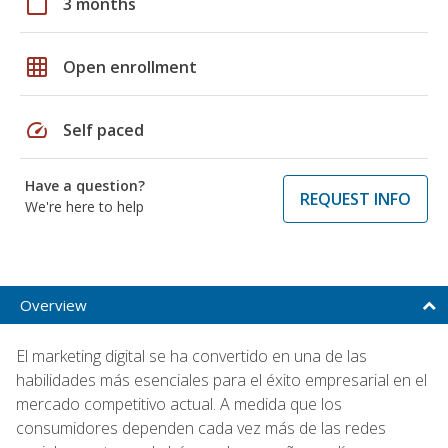
calendar_today
3 months
grid_on
Open enrollment
speed
Self paced
Have a question?
REQUEST INFO
We're here to help
Overview
El marketing digital se ha convertido en una de las
habilidades más esenciales para el éxito empresarial en el
mercado competitivo actual. A medida que los
consumidores dependen cada vez más de las redes