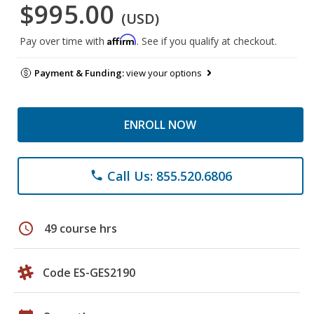
$995.00
(USD)
Affirm
Pay over time with
. See if you qualify at checkout.
Payment & Funding:
view your options
ENROLL NOW
Call Us: 855.520.6806
phone
schedule
49 course hrs
Code ES-GES2190