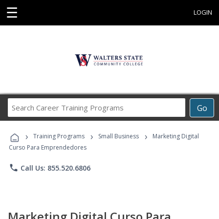
☰
LOGIN
Search
Go
Career
Training
›
›
›
Programs
Training Programs
Small Business
Marketing Digital
Curso Para Emprendedores
phone
Call Us: 855.520.6806
Marketing Digital Curso Para