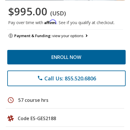
$995.00
(USD)
Affirm
Pay over time with
. See if you qualify at checkout.
Payment & Funding:
view your options
ENROLL NOW
Call Us: 855.520.6806
phone
schedule
57 course hrs
Code ES-GES2188