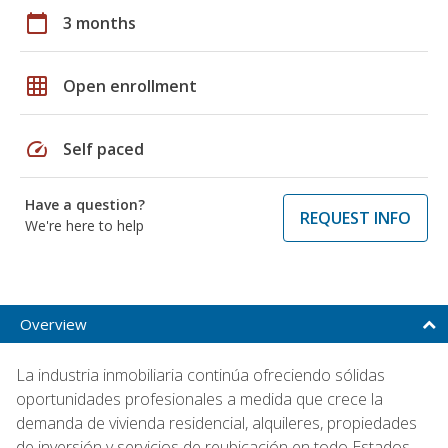
calendar_today
3 months
grid_on
Open enrollment
speed
Self paced
Have a question?
REQUEST INFO
We're here to help
Overview
La industria inmobiliaria continúa ofreciendo sólidas
oportunidades profesionales a medida que crece la
demanda de vivienda residencial, alquileres, propiedades
de inversión y servicios de reubicación en todo Estados