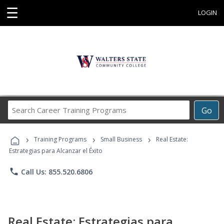
☰
LOGIN
Search
Go
Career
Training
›
›
›
Programs
Training Programs
Small Business
Real Estate:
Estrategias para Alcanzar el Éxito
phone
Call Us: 855.520.6806
Real Estate: Estrategias para