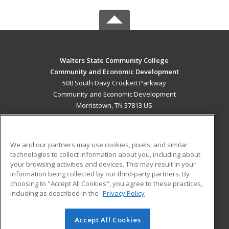
Walters State Community College
Community and Economic Development
500 South Davy Crockett Parkway
Community and Economic Development
Morristown, TN 37813 US
MAIN CONTENT
Career Training
We and our partners may use cookies, pixels, and similar
technologies to collect information about you, including about
ADDITIONAL RESOURCES
your browsing activities and devices. This may result in your
information being collected by our third-party partners. By
Military
Student Blog
choosing to "Accept All Cookies", you agree to these practices,
Financial Assistance
including as described in the
Privacy Policy
Help
Accept All Cookies
© 2026 ed2go, a division of Cengage Learning. All rights